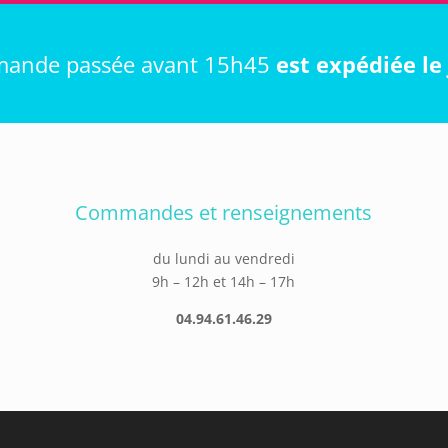
ande passée avant 15h45
est expédiée l
Commandes et renseignements
du lundi au vendredi
9h – 12h et 14h – 17h
04.94.61.46.29