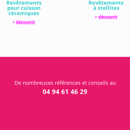
Revêtements
Revêtements
pour cuisson
à stellites
céramiques
>
découvrir
>
découvrir
De nombreuses références et conseils au
04 94 61 46 29